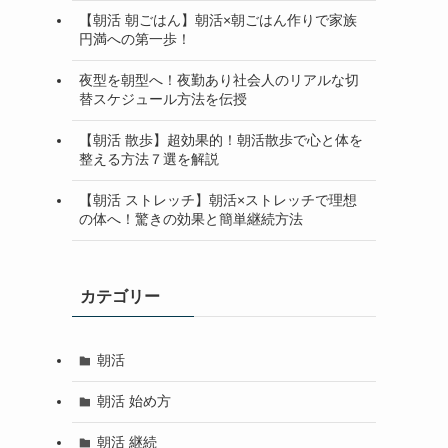
【朝活 朝ごはん】朝活×朝ごはん作りで家族
円満への第一歩！
夜型を朝型へ！夜勤あり社会人のリアルな切
替スケジュール方法を伝授
【朝活 散歩】超効果的！朝活散歩で心と体を
整える方法７選を解説
【朝活 ストレッチ】朝活×ストレッチで理想
の体へ！驚きの効果と簡単継続方法
カテゴリー
朝活
朝活 始め方
朝活 継続