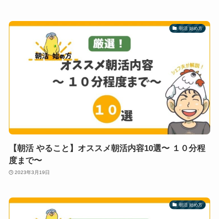
朝活 始め方
【朝活 やること】オススメ朝活内容10選〜 １０分程
度まで〜
2023年3月19日
朝活 始め方